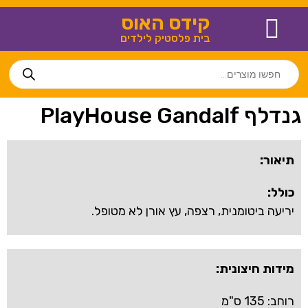
קידס האוס
בית פלסטיק לילדים
צור קשר
חנויות נוספות
מידע שימושי
בית פלסטיק לילדים
גנדלף PlayHouse Gandalf
תיאור:
כולל:
יריעה ביטומנית, רצפה, עץ אורן לא מטופל.
מידות חיצונית:
רוחב: 135 ס"מ