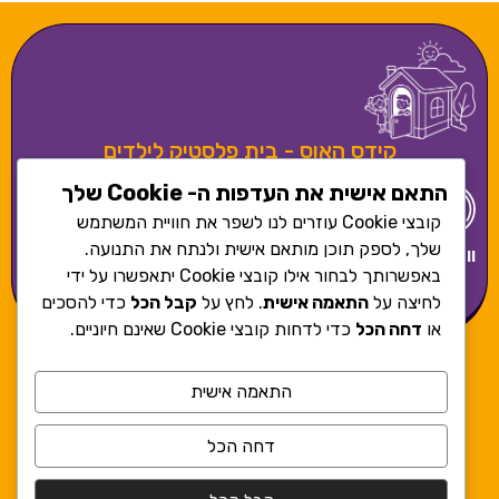
קידס האוס - בית פלסטיק לילדים
התאם אישית את העדפות ה- Cookie שלך
קובצי Cookie עוזרים לנו לשפר את חוויית המשתמש
שלך, לספק תוכן מותאם אישית ולנתח את התנועה.
וואטסאפ
050-
משרדים
sales@kidshouse.co.il
תשלום
בקרו באינסטגרם
באפשרותך לבחור אילו קובצי Cookie יתאפשרו על ידי
7859779
- כפר
מאובטח
שלנו
סבא
לחיצה על
התאמה אישית
. לחץ על
קבל הכל
כדי להסכים
או
דחה הכל
כדי לדחות קובצי Cookie שאינם חיוניים.
המוצרים באתר הם לשימוש פרטי * התמונות באתר להמחשה
התאמה אישית
בלבד * ט.ל.ח.
מידע שימושי
תקנון החנות
ביטול עסקה
הצהרת פרטיות
דחה הכל
הצהרת נגישות
מפת אתר
צור קשר