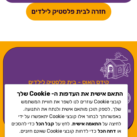
חזרה לבית פלסטיק לילדים
קידס האוס - בית פלסטיק לילדים
התאם אישית את העדפות ה- Cookie שלך
קובצי Cookie עוזרים לנו לשפר את חוויית המשתמש
שלך, לספק תוכן מותאם אישית ולנתח את התנועה.
וואטסאפ
050-
משרדים
sales@kidshouse.co.il
תשלום
בקרו באינסטגרם
באפשרותך לבחור אילו קובצי Cookie יתאפשרו על ידי
7859779
- כפר
מאובטח
שלנו
סבא
לחיצה על
התאמה אישית
. לחץ על
קבל הכל
כדי להסכים
או
דחה הכל
כדי לדחות קובצי Cookie שאינם חיוניים.