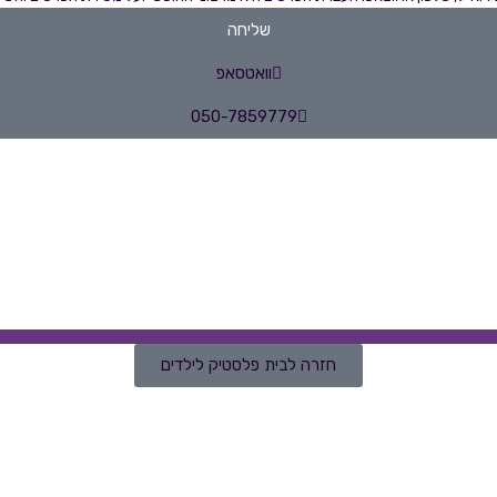
שליחה
וואטסאפ
050-7859779
חזרה לבית פלסטיק לילדים