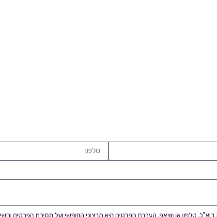
וא"ל, טלפון או ווצאפ. העברת הפרטים היא מרצוני החופשי ועל מסירת הפרטים והש