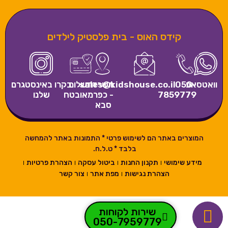
קידס האוס - בית פלסטיק לילדים
וואטסאפ
050-
משרדים
sales@kidshouse.co.il
תשלום
בקרו באינסטגרם
7859779
- כפר
מאובטח
שלנו
סבא
המוצרים באתר הם לשימוש פרטי * התמונות באתר להמחשה
בלבד * ט.ל.ח.
מידע שימושי
תקנון החנות
ביטול עסקה
הצהרת פרטיות
הצהרת נגישות
מפת אתר
צור קשר
שירות לקוחות
050-7959779