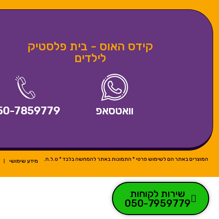
קידס האוס - בית פלסטיק
לילדים
וואטסאפ
50-7859779
המוצרים באתר הם לשימוש פרטי * התמונות באתר להמחשה בלבד * ט.ל.ח.
מידע שימושי
שירות לקוחות
050-7959779