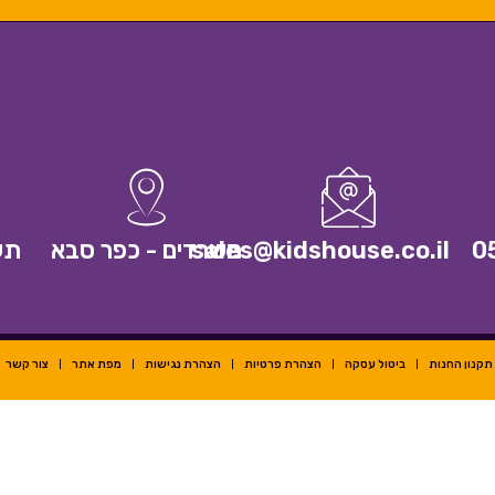
0
sales@kidshouse.co.il
משרדים - כפר סבא
תש
תקנון החנות
ביטול עסקה
הצהרת פרטיות
הצהרת נגישות
מפת אתר
צור קשר